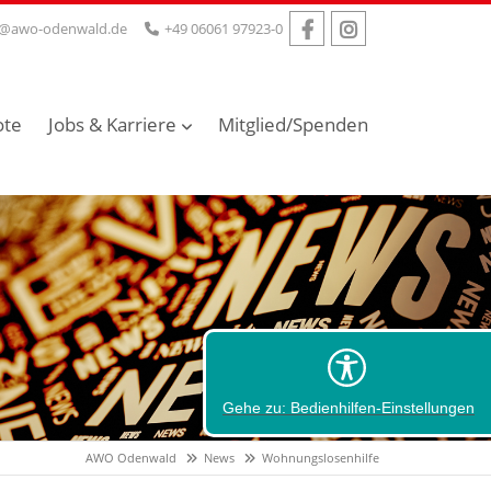
o@awo-odenwald.de
+49 06061 97923-0
ote
Jobs & Karriere
Mitglied/Spenden
Gehe zu: Bedienhilfen-Einstellungen
AWO Odenwald
News
Wohnungslosenhilfe