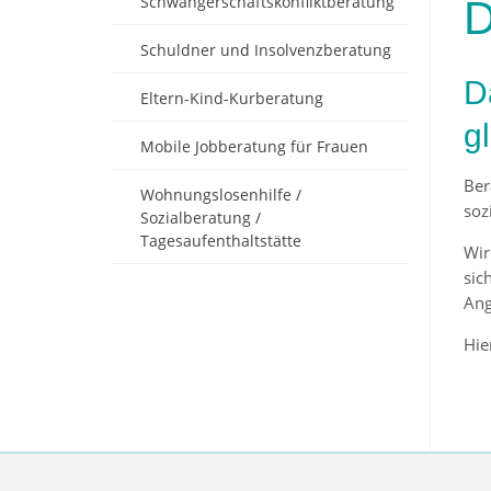
Schwangerschaftskonfliktberatung
D
Schuldner und Insolvenzberatung
D
Eltern-Kind-Kurberatung
g
Mobile Jobberatung für Frauen
Ber
Wohnungslosenhilfe /
soz
Sozialberatung /
Tagesaufenthaltstätte
Wir
sic
Ang
Hie