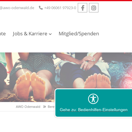
o@awo-odenwald.de
+49 06061 97923-0
ote
Jobs & Karriere
Mitglied/Spenden
AWO Odenwald
Bereiche
AWO Beratungsstellen
Gehe zu: Bedienhilfen-Einstellungen