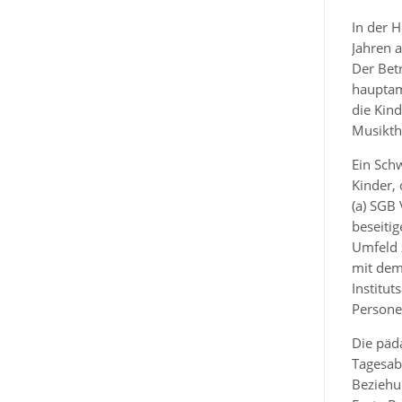
In der 
Jahren 
Der Betr
hauptam
die Kin
Musikth
Ein Sch
Kinder,
(a) SGB 
beseitig
Umfeld 
mit dem
Institu
Persone
Die päd
Tagesabl
Beziehu