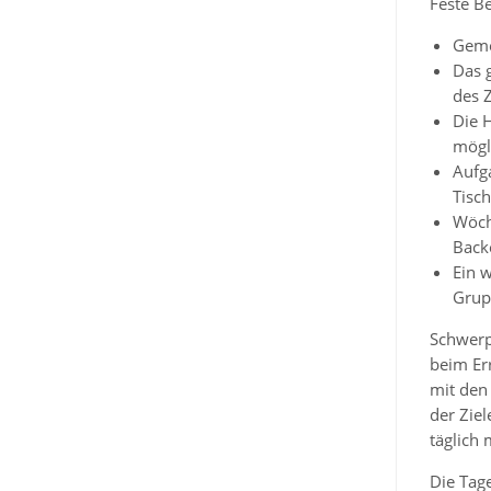
Feste Be
Geme
Das 
des 
Die 
mögl
Aufg
Tisc
Wöch
Back
Ein 
Grup
Schwerp
beim Er
mit den
der Zie
täglich 
Die Tage