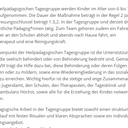
Heilpädagogischen Tagesgruppe werden Kinder im Alter von 6 bis
aufgenommen. Die Dauer der Maßnahme beträgt in der Regel 2 Ja
euungsschlüssel beträgt 1:3,2. In der Tagesgruppe sind derzeit dr
tliche Pädagog*innen tätig. Zum Team gehören zudem ein Fahre
der an den Schulen abholt und abends nach Hause fährt, ein
erapeut und eine Reinigungskraft.
werpunkt der Heilpädagogischen Tagesgruppe ist die Unterstützun
 die seelisch behindert oder von Behinderung bedroht sind. Gemä
VIII trägt die Hilfe dazu bei, diese Behinderung oder deren Folgen
en oder zu mildern, sowie eine Wiedereingliederung in das sozial
zu erreichen. Wichtig hierfür ist die stetige und enge Zusammena
 Jugendamt, den Schulen, den Therapeuten, der Tagesklinik und
tsambulanz Höchst, sowie alle für die Erziehung des Kindes notwe
n.
agogische Arbeit in der Tagesgruppe bietet sowohl einen struktur
auf mit festen Ritualen und klaren Absprachen sowie ein individu
ngsangebot.