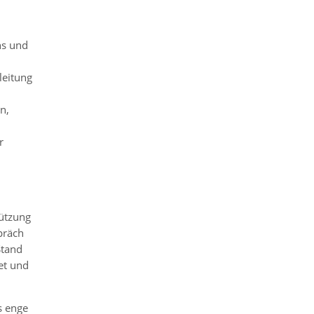
.
ns und
leitung
n,
r
tützung
präch
Stand
et und
s enge