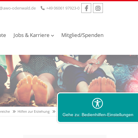
o@awo-odenwald.de
+49 06061 97923-0
ote
Jobs & Karriere
Mitglied/Spenden
reiche
Hilfen zur Erziehung
Heilpädagogische Tagesgruppe
Gehe zu: Bedienhilfen-Einstellungen