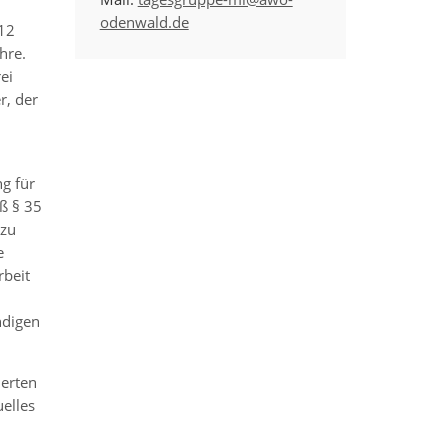
odenwald.de
 12
hre.
ei
r, der
g für
ß § 35
 zu
e
rbeit
ndigen
ierten
elles