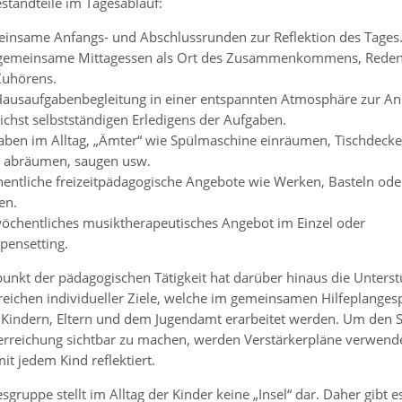
standteile im Tagesablauf:
insame Anfangs- und Abschlussrunden zur Reflektion des Tages
gemeinsame Mittagessen als Ort des Zusammenkommens, Rede
Zuhörens.
Hausaufgabenbegleitung in einer entspannten Atmosphäre zur An
ichst selbstständigen Erledigens der Aufgaben.
aben im Alltag, „Ämter“ wie Spülmaschine einräumen, Tischdecke
h abräumen, saugen usw.
entliche freizeitpädagogische Angebote wie Werken, Basteln ode
en.
wöchentliches musiktherapeutisches Angebot im Einzel oder
pensetting.
unkt der pädagogischen Tätigkeit hat darüber hinaus die Unters
reichen individueller Ziele, welche im gemeinsamen Hilfeplanges
 Kindern, Eltern und dem Jugendamt erarbeitet werden. Um den 
lerreichung sichtbar zu machen, werden Verstärkerpläne verwend
mit jedem Kind reflektiert.
sgruppe stellt im Alltag der Kinder keine „Insel“ dar. Daher gibt e